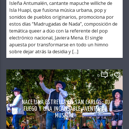
Isleña Antumalén, cantante mapuche williche de
Isla Huapi, que fusiona música urbana, pop y
sonidos de pueblos originarios, promociona por
estos días “Madrugadas de Nada”, composición de
temática queer a dúo con la referente del pop
electrónico nacional, Javiera Mena. El single
apuesta por transformarse en todo un himno
sobre dejar atrás la desidia y […]
0
0
NACE UNA ESTRELLA EN SAN CARLOS: DJ
FUEGO Y UNA INCANSABLE AVENTURA
MUSICAL