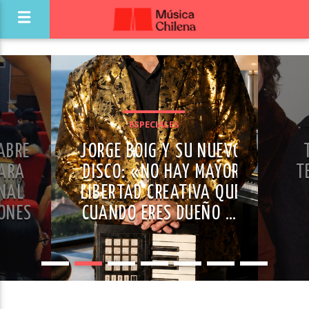
PECIALES
NOTICIAS
OIG Y SU NUEVO
TRIKAL PUBLICA SU
«NO HAY MAYOR
TERCER EP: “SALTO DE
D CREATIVA QUE
FE”
ERES DUEÑO DE
NSAMIENTOS»