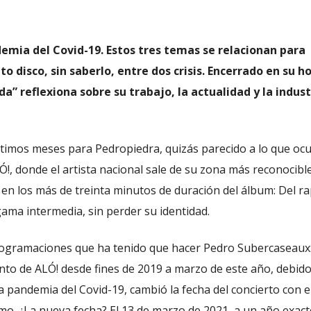
ndemia del Covid-19. Estos tres temas se relacionan para
o disco, sin saberlo, entre dos crisis. Encerrado en su ho
a” reflexiona sobre su trabajo, la actualidad y la indust
ltimos meses para Pedropiedra, quizás parecido a lo que ocu
Ó!, donde el artista nacional sale de su zona más reconocible
, en los más de treinta minutos de duración del álbum: Del rap
gama intermedia, sin perder su identidad.
programaciones que ha tenido que hacer Pedro Subercaseaux
nto de ALÓ! desde fines de 2019 a marzo de este año, debido
la pandemia del Covid-19, cambió la fecha del concierto con e
imo. ¿La nueva fecha? El 13 de marzo de 2021, a un año exact