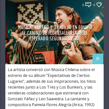
0
0
MÚSICA, TEATRO Y TRABAJO EN EQUIPO:
EL CAMINO DE FLORESALEGRÍA A SU
ESPERADO SEGUNDO DISCO
La artista conversó con Música Chilena sobre el
estreno de su álbum “Expectativas de Ciertos
Lugares”, además de sus inspiraciones, los hitos
recientes junto a Los Tres y Los Bunkers, y las
venideras colaboraciones que estrenará con
Gonzalo Yáñez y Leo Saavedra. La cantante y
compositora Pamela Flores Alegría (Arica, 1992)