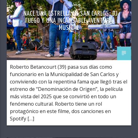
NACE UNA ESTRELLA EN SAN CARLOS: DJ
FUEGO Y UNA INCANSABLE AVENTURA
MUSICAL
Roberto Betancourt (39) pasa sus días como
funcionario en la Municipalidad de San Carlos y
conviviendo con la repentina fama que llegó tras el
estreno de “Denominación de Origen”, la película
más vista del 2025 que se convirtió en todo un
fenómeno cultural. Roberto tiene un rol
protagónico en este filme, dos canciones en
Spotify […]