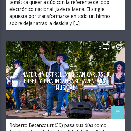
temática queer a dúo con la referente del pop
electrónico nacional, Javiera Mena. El single
apuesta por transformarse en todo un himno
sobre dejar atrás la desidia y […]
0
0
NACE UNA ESTRELLA EN SAN CARLOS: DJ
FUEGO Y UNA INCANSABLE AVENTURA
MUSICAL
Roberto Betancourt (39) pasa sus días como