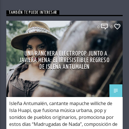
TAMBIÉN TE PUEDE INTERESAR
0
0
UNA RANCHERA ELECTROPOP JUNTO A
JAVIERA MENA: EL IRRESISTIBLE REGRESO
DE ISLEÑA ANTUMALÉN
Isleña Antumalén, cantante mapuche williche de
Isla Huapi, que fusiona música urbana, pop y
sonidos de pueblos originarios, promociona por
estos días “Madrugadas de Nada”, composición de