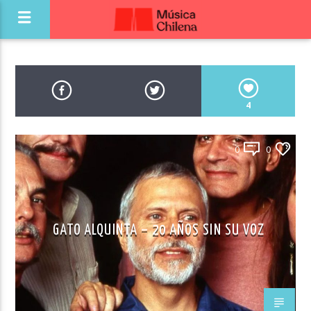
4
0
0
GATO ALQUINTA – 20 AÑOS SIN SU VOZ