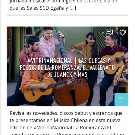
jornada musical el domingo 9 de octubre, día en
que las Salas SCD Egaña y […]
0
0
#VITRINANACIONAL | LAS CUECAS Y
POESÍA DE LA ROMERANZA, EL VALLENATO
DE JUANCK Y MÁS
Revisa las novedades, discos debut y estrenos que
te presentamos en Música Chilena en esta nueva
edición de #VitrinaNacional La Romeranza El
sexteto cuequero La Romeranza publicó su álbum