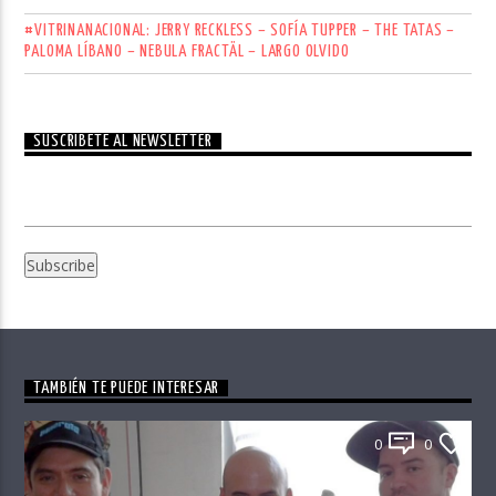
#VITRINANACIONAL: JERRY RECKLESS – SOFÍA TUPPER – THE TATAS –
PALOMA LÍBANO – NEBULA FRACTÄL – LARGO OLVIDO
SUSCRÍBETE AL NEWSLETTER
TAMBIÉN TE PUEDE INTERESAR
0
0