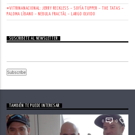
#VITRINANACIONAL: JERRY RECKLESS – SOFÍA TUPPER – THE TATAS –
PALOMA LÍBANO – NEBULA FRACTÄL – LARGO OLVIDO
SUSCRÍBETE AL NEWSLETTER
TAMBIÉN TE PUEDE INTERESAR
0
0