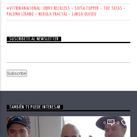
#VITRINANACIONAL: JERRY RECKLESS – SOFÍA TUPPER – THE TATAS –
PALOMA LÍBANO – NEBULA FRACTÄL – LARGO OLVIDO
SUSCRÍBETE AL NEWSLETTER
TAMBIÉN TE PUEDE INTERESAR
0
0