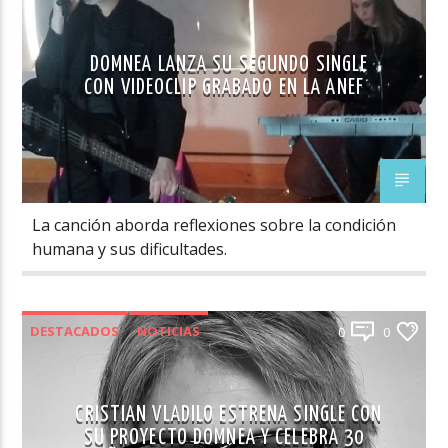
DOMNEA LANZA SU SEGUNDO SINGLE
CON VIDEOCLIP GRABADO EN LA ANEF
La canción aborda reflexiones sobre la condición
humana y sus dificultades.
DESTACADOS
NOTICIAS
0
0
CRISTIAN VLADILO ESTRENA SINGLE CON
SU PROYECTO DOMNEA Y CELEBRA 30