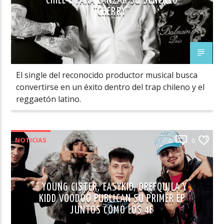
CHILL-E PARA LANZAR SU SENCILLO
“CHERRY”
El single del reconocido productor musical busca
convertirse en un éxito dentro del trap chileno y el
reggaetón latino.
NOTICIAS
0
0
YOUNG CISTER, EASYKID, DREFQUILA Y
KIDD VOODOO PUBLICAN SU PRIMER EP
JUNTOS COMO LOS 4F