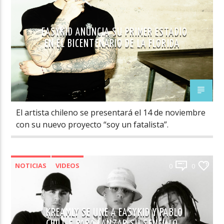
EASYKID ANUNCIA SU PRIMER ESTADIO
EN EL BICENTENARIO DE LA FLORIDA
El artista chileno se presentará el 14 de noviembre
con su nuevo proyecto “soy un fatalista”.
NOTICIAS
VIDEOS
0
0
KREAMLY SE UNE A EASYKID Y PABLO