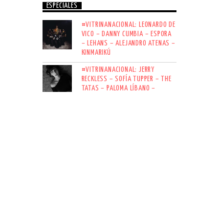
ESPECIALES
#VITRINANACIONAL: LEONARDO DE
VICO – DANNY CUMBIA – ESPORA
– LEHANS – ALEJANDRO ATENAS –
KINMARIKÚ
#VITRINANACIONAL: JERRY
RECKLESS – SOFÍA TUPPER – THE
TATAS – PALOMA LÍBANO –
NEBULA FRACTÄL – LARGO OLVIDO
#VITRINANACIONAL: MBIRO
MENTAL – NIKKO RIADY – LOS
GATOS NEGROS – JOSESTILEZ –
AFLUENTE – KATHERYNE
SUSCRÍBETE AL NEWSLETTER