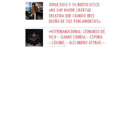
JORGE BOIG Y SU NUEVO DISCO:
«NO HAY MAYOR LIBERTAD
CREATIVA QUE CUANDO ERES
DUEÑO DE TUS PENSAMIENTOS»
#VITRINANACIONAL: LEONARDO DE
VICO – DANNY CUMBIA – ESPORA
– LEHANS – ALEJANDRO ATENAS –
KINMARIKÚ
#VITRINANACIONAL: JERRY
RECKLESS – SOFÍA TUPPER – THE
TATAS – PALOMA LÍBANO –
NEBULA FRACTÄL – LARGO OLVIDO
SUSCRÍBETE AL NEWSLETTER