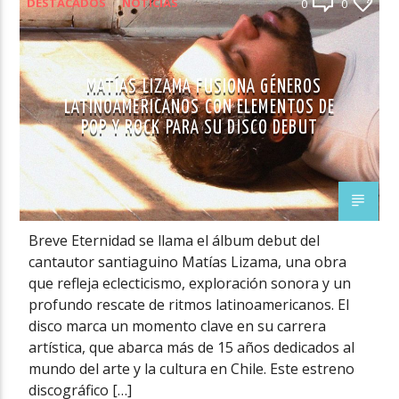
DESTACADOS
NOTICIAS
0
0
MATÍAS LIZAMA FUSIONA GÉNEROS
LATINOAMERICANOS CON ELEMENTOS DE
POP Y ROCK PARA SU DISCO DEBUT
Breve Eternidad se llama el álbum debut del
cantautor santiaguino Matías Lizama, una obra
que refleja eclecticismo, exploración sonora y un
profundo rescate de ritmos latinoamericanos. El
disco marca un momento clave en su carrera
artística, que abarca más de 15 años dedicados al
mundo del arte y la cultura en Chile. Este estreno
discográfico […]