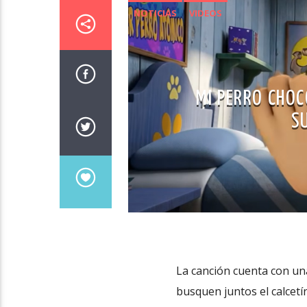
NOTICIAS
VIDEOS
MI PERRO CHOC
S
La canción cuenta con una
busquen juntos el calcetí