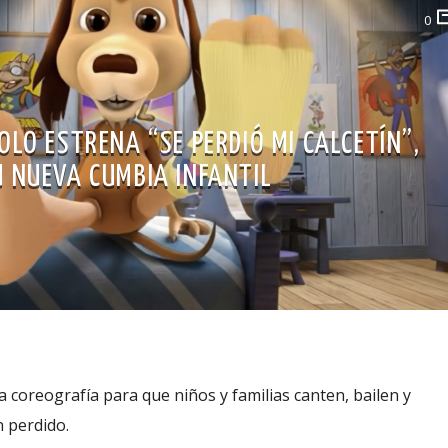
0
OLO ESTRENA “SE PERDIÓ MI CALCETÍN”,
U NUEVA CUMBIA INFANTIL
 coreografía para que niños y familias canten, bailen y
n perdido.