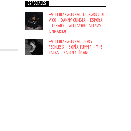
ESPECIALES
#VITRINANACIONAL: LEONARDO DE
VICO – DANNY CUMBIA – ESPORA
– LEHANS – ALEJANDRO ATENAS –
KINMARIKÚ
#VITRINANACIONAL: JERRY
RECKLESS – SOFÍA TUPPER – THE
TATAS – PALOMA LÍBANO –
NEBULA FRACTÄL – LARGO OLVIDO
#VITRINANACIONAL: MBIRO
MENTAL – NIKKO RIADY – LOS
GATOS NEGROS – JOSESTILEZ –
AFLUENTE – KATHERYNE
SUSCRÍBETE AL NEWSLETTER