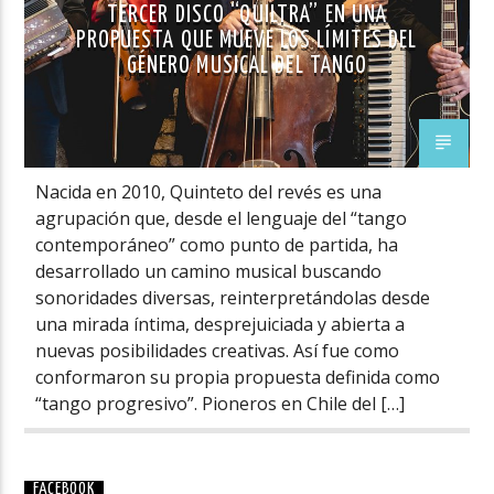
TERCER DISCO “QUILTRA” EN UNA
PROPUESTA QUE MUEVE LOS LÍMITES DEL
GÉNERO MUSICAL DEL TANGO
Nacida en 2010, Quinteto del revés es una
agrupación que, desde el lenguaje del “tango
contemporáneo” como punto de partida, ha
desarrollado un camino musical buscando
sonoridades diversas, reinterpretándolas desde
una mirada íntima, desprejuiciada y abierta a
nuevas posibilidades creativas. Así fue como
conformaron su propia propuesta definida como
“tango progresivo”. Pioneros en Chile del […]
FACEBOOK