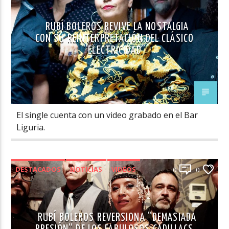
RUBÍ BOLEROS REVIVE LA NOSTALGIA
CON SU REINTERPRETACIÓN DEL CLÁSICO
“ELECTRICIDAD”
El single cuenta con un video grabado en el Bar
Liguria.
DESTACADOS
NOTICIAS
VIDEOS
0
0
RUBÍ BOLEROS REVERSIONA “DEMASIADA