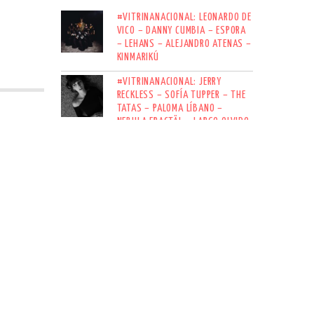
#VITRINANACIONAL: LEONARDO DE
VICO – DANNY CUMBIA – ESPORA
– LEHANS – ALEJANDRO ATENAS –
KINMARIKÚ
#VITRINANACIONAL: JERRY
RECKLESS – SOFÍA TUPPER – THE
TATAS – PALOMA LÍBANO –
NEBULA FRACTÄL – LARGO OLVIDO
#VITRINANACIONAL: MBIRO
MENTAL – NIKKO RIADY – LOS
GATOS NEGROS – JOSESTILEZ –
AFLUENTE – KATHERYNE
SUSCRÍBETE AL NEWSLETTER