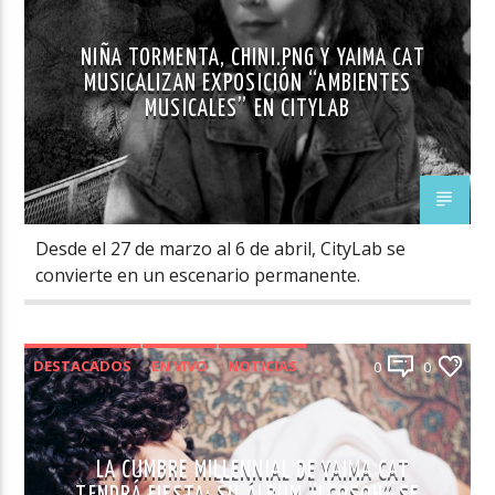
NIÑA TORMENTA, CHINI.PNG Y YAIMA CAT
MUSICALIZAN EXPOSICIÓN “AMBIENTES
MUSICALES” EN CITYLAB
Desde el 27 de marzo al 6 de abril, CityLab se
convierte en un escenario permanente.
DESTACADOS
EN VIVO
NOTICIAS
0
0
LA CUMBRE MILLENNIAL DE YAIMA CAT