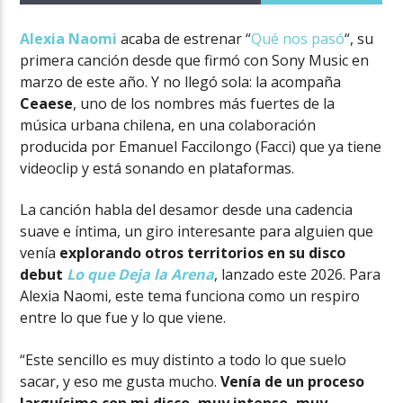
Alexia Naomi
acaba de estrenar “
Qué nos pasó
“, su
primera canción desde que firmó con Sony Music en
marzo de este año. Y no llegó sola: la acompaña
Ceaese
, uno de los nombres más fuertes de la
música urbana chilena, en una colaboración
producida por Emanuel Faccilongo (Facci) que ya tiene
videoclip y está sonando en plataformas.
La canción habla del desamor desde una cadencia
suave e íntima, un giro interesante para alguien que
venía
explorando otros territorios en su disco
debut
Lo que Deja la Are
n
a
, lanzado este 2026. Para
Alexia Naomi, este tema funciona como un respiro
entre lo que fue y lo que viene.
“Este sencillo es muy distinto a todo lo que suelo
sacar, y eso me gusta mucho.
Venía de un proceso
larguísimo con mi disco, muy intenso, muy