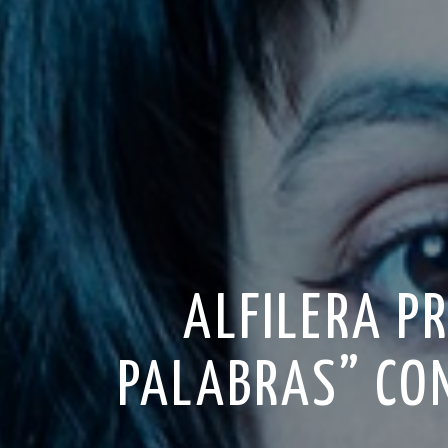
ALFILERA P
PALABRAS” CON