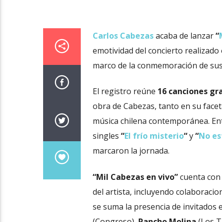
Carlos Cabezas
acaba de lanzar
“
emotividad del concierto realizado 
marco de la conmemoración de su
El registro reúne
16 canciones gr
obra de Cabezas, tanto en su face
música chilena contemporánea. Ent
singles
“
El frío misterio
“
y
“
No es
marcaron la jornada.
“Mil Cabezas en vivo”
cuenta con l
del artista, incluyendo colaboraci
se suma la presencia de invitados
(Congreso),
Pancho Molina
(Los T