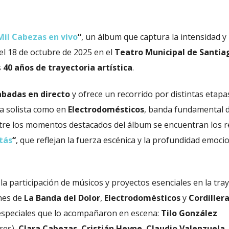
Mil Cabezas en vivo
“
, un álbum que captura la intensidad y
el 18 de octubre de 2025 en el
Teatro Municipal de Santia
s
40 años de trayectoria artística
.
abadas en directo
y ofrece un recorrido por distintas etapas
ta solista como en
Electrodomésticos
, banda fundamental d
re los momentos destacados del álbum se encuentran los r
tás
“
, que reflejan la fuerza escénica y la profundidad emoci
a participación de músicos y proyectos esenciales en la tray
ones de
La Banda del Dolor
,
Electrodomésticos
y
Cordiller
 especiales que lo acompañaron en escena:
Tilo González
res),
Clara Cabezas
,
Cristián Heyne
,
Claudio Valenzuela