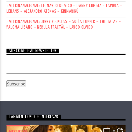
#VITRINANACIONAL: LEONARDO DE VICO – DANNY CUMBIA – ESPORA –
LEHANS – ALEJANDRO ATENAS – KINMARIKÚ
#VITRINANACIONAL: JERRY RECKLESS – SOFÍA TUPPER – THE TATAS –
PALOMA LÍBANO – NEBULA FRACTÄL – LARGO OLVIDO
SUSCRÍBETE AL NEWSLETTER
TAMBIÉN TE PUEDE INTERESAR
NOTICIAS
0
0