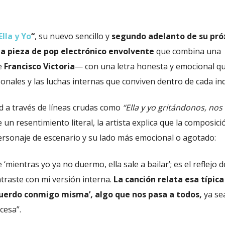
Ella y Yo
“
, su nuevo sencillo y
segundo adelanto de su pr
a pieza de pop electrónico envolvente
que combina una
e
Francisco Victoria
— con una letra honesta y emocional q
onales y las luchas internas que conviven dentro de cada ind
d a través de líneas crudas como
“Ella y yo gritándonos, no
e un resentimiento literal, la artista explica que la composic
ersonaje de escenario y su lado más emocional o agotado:
mientras yo ya no duermo, ella sale a bailar’; es el reflejo d
raste con mi versión interna.
La canción relata esa típica
cuerdo conmigo misma’, algo que nos pasa a todos,
ya sea
cesa”.