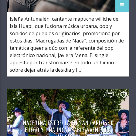
Isleña Antumalén, cantante mapuche williche de
Isla Huapi, que fusiona música urbana, pop y
sonidos de pueblos originarios, promociona por
estos días “Madrugadas de Nada”, composición de
temática queer a dúo con la referente del pop
electrónico nacional, Javiera Mena. El single
apuesta por transformarse en todo un himno
sobre dejar atrás la desidia y […]
0
0
NACE UNA ESTRELLA EN SAN CARLOS: DJ
FUEGO Y UNA INCANSABLE AVENTURA