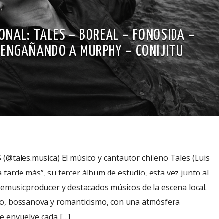
ONAL: TALES – BOREAL – FONOSIDA –
 ENGAÑANDO A MURPHY – CONIJITU
tales.musica) El músico y cantautor chileno Tales (Luis
tarde más”, su tercer álbum de estudio, esta vez junto al
emusicproducer y destacados músicos de la escena local.
ro, bossanova y romanticismo, con una atmósfera
e envuelve cada […]