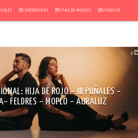
CIALES
ENTREVISTAS
PAIS DE MÚSICAS
PODCAST
0
IONAL: HIJA DE ROJO – III PUÑALES –
IA– FELDRES – MOPLO – AURALUZ