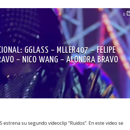
0
IONAL: GGLASS – MLLER407 – FELIPE
RAVO – NICO WANG – ALONDRA BRAVO
strena su segundo videoclip “Ruidos”. En este video se