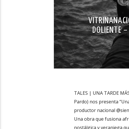
VITRINANACI
DOLIENTE –
TALES | UNA TARDE MÁS (@
Pardo) nos presenta “Una 
productor nacional @sien
Una obra que fusiona af
nostálgica y veraniega qu