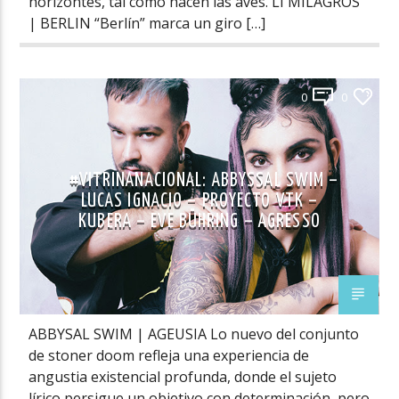
horizontes, tal como hacen las aves. LI MILAGROS
| BERLIN “Berlín” marca un giro […]
0
0
#VITRINANACIONAL: ABBYSSAL SWIM –
LUCAS IGNACIO – PROYECTO VTK –
KUBERA – EVE BÜHRING – AGRESSO
ABBYSAL SWIM | AGEUSIA Lo nuevo del conjunto
de stoner doom refleja una experiencia de
angustia existencial profunda, donde el sujeto
lírico persigue un objetivo con determinación, pero