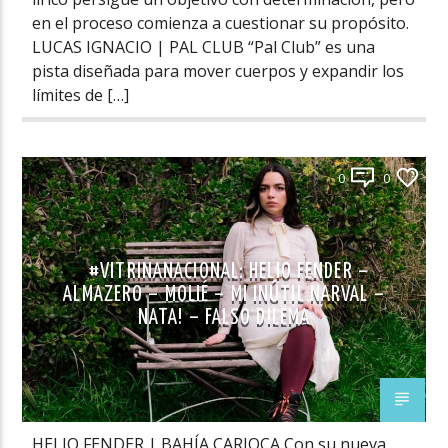
en el proceso comienza a cuestionar su propósito.
LUCAS IGNACIO | PAL CLUB “Pal Club” es una
pista diseñada para mover cuerpos y expandir los
límites de […]
0
0
#VITRINANACIONAL: HELIO FENDER –
ALMAZERO – MOLIÉ – MI INÚTIL NARVAL –
NATA! – FALSO DILEMA
HELIO FENDER | BAHÍA CARIOCA Con su nueva