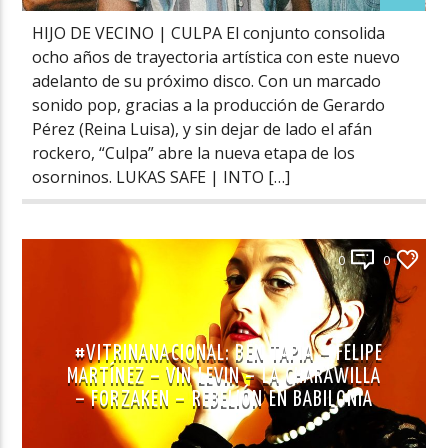
HIJO DE VECINO | CULPA El conjunto consolida
ocho años de trayectoria artística con este nuevo
adelanto de su próximo disco. Con un marcado
sonido pop, gracias a la producción de Gerardo
Pérez (Reina Luisa), y sin dejar de lado el afán
rockero, “Culpa” abre la nueva etapa de los
osorninos. LUKAS SAFE | INTO […]
0
0
#VITRINANACIONAL: BEN TAPIA – FELIPE
MARTÍNEZ – VIN LEVIN – LA CHARAWILLA
– FORZAKEN – REBELIÓN EN BABILONIA