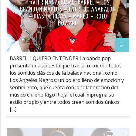
#VITRINANACIONAL: BARREL – LOS
BRANDON MARLOS – PATRICIO ANABALÓN
– DÍAS DE PLAYA – MAREO – ROLO
HOWARD
BARRÉL | QUIERO ENTENDER La banda pop
presenta una apuesta que trae al recuerdo todos
los sonidos clásicos de la balada nacional, como
Los Ángeles Negros: un bolero lleno de emoción y
sentimiento, que cuenta con la colaboración del
músico chileno Rigo Rioja, el cual impregna su
estilo propio y entre todos crean sonidos únicos.
[…]
0
0