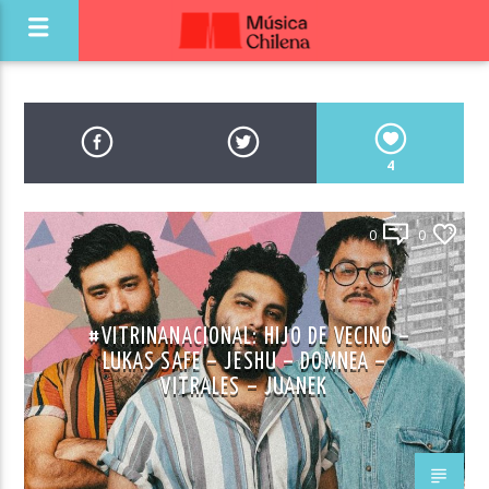
4
0
0
#VITRINANACIONAL: HIJO DE VECINO –
LUKAS SAFE – JESHU – DOMNEA –
VITRALES – JUANEK