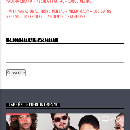
PALOMA LÍBANO – NEBULA FRACTÄL – LARGO OLVIDO
#VITRINANACIONAL: MBIRO MENTAL – NIKKO RIADY – LOS GATOS
NEGROS – JOSESTILEZ – AFLUENTE – KATHERYNE
SUSCRÍBETE AL NEWSLETTER
TAMBIÉN TE PUEDE INTERESAR
NOTICIAS
0
0