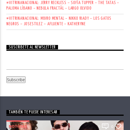
#VITRINANACIONAL: JERRY RECKLESS – SOFÍA TUPPER – THE TATAS –
PALOMA LÍBANO – NEBULA FRACTÄL – LARGO OLVIDO
#VITRINANACIONAL: MBIRO MENTAL – NIKKO RIADY – LOS GATOS
NEGROS – JOSESTILEZ – AFLUENTE – KATHERYNE
SUSCRÍBETE AL NEWSLETTER
TAMBIÉN TE PUEDE INTERESAR
NOTICIAS
0
0