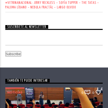
#VITRINANACIONAL: JERRY RECKLESS – SOFÍA TUPPER – THE TATAS –
PALOMA LÍBANO – NEBULA FRACTÄL – LARGO OLVIDO
SUSCRÍBETE AL NEWSLETTER
TAMBIÉN TE PUEDE INTERESAR
NOTICIAS
0
0