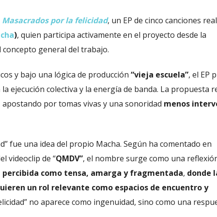
a
Masacrados por la felicidad
, un EP de cinco canciones rea
cha
)
, quien participa activamente en el proyecto desde la
l concepto general del trabajo.
cos y bajo una lógica de producción
“vieja escuela”
, el EP p
la ejecución colectiva y la energía de banda. La propuesta r
, apostando por tomas vivas y una sonoridad
menos interv
idad” fue una idea del propio Macha. Según ha comentado en
l videoclip de “
QMDV”
, el nombre surge como una reflexió
d percibida como tensa, amarga y fragmentada
,
donde l
quieren un rol relevante como espacios de encuentro y
“felicidad” no aparece como ingenuidad, sino como una respu