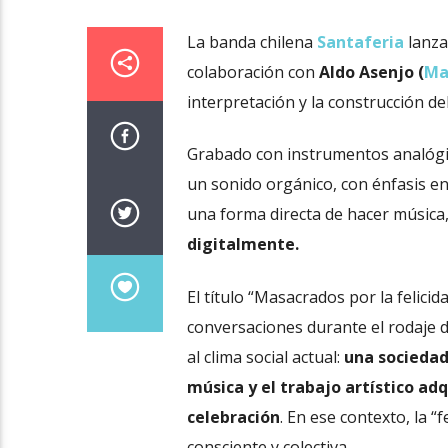
La banda chilena
Santaferia
lanz
colaboración con
Aldo Asenjo (
Ma
interpretación y la construcción de
Grabado con instrumentos analógi
un sonido orgánico, con énfasis en 
una forma directa de hacer música
digitalmente.
El título “Masacrados por la felic
conversaciones durante el rodaje de
al clima social actual:
una socieda
música y el trabajo artístico ad
celebración
. En ese contexto, la 
consciente y colectiva.