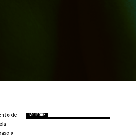
ento de
FACEBOOK
ela
paso a