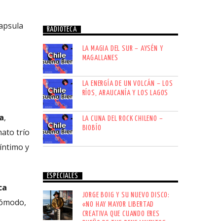
apsula
RADIOTECA
LA MAGIA DEL SUR – AYSÉN Y
MAGALLANES
LA ENERGÍA DE UN VOLCÁN – LOS
RÍOS, ARAUCANÍA Y LOS LAGOS
a
,
LA CUNA DEL ROCK CHILENO –
BIOBÍO
ato trío
íntimo y
ESPECIALES
ca
JORGE BOIG Y SU NUEVO DISCO:
cómodo,
«NO HAY MAYOR LIBERTAD
CREATIVA QUE CUANDO ERES