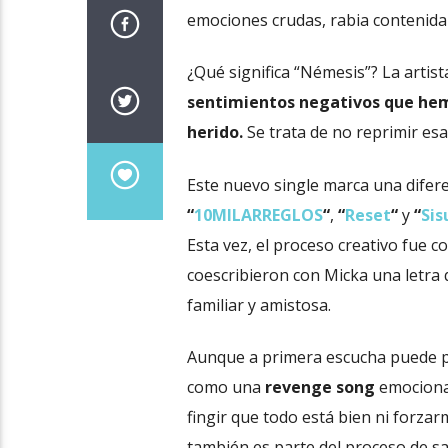
emociones crudas, rabia contenida
¿Qué significa “Némesis”? La artist
sentimientos negativos que hem
herido.
Se trata de no reprimir esa
Este nuevo single marca una difer
“
10MILARREGLOS
“
,
“
Reset
“
y
“
Sis
Esta vez, el proceso creativo fue 
coescribieron con Micka una letra 
familiar y amistosa.
Aunque a primera escucha puede 
como una
revenge song
emocional
fingir que todo está bien ni forza
también es parte del proceso de san