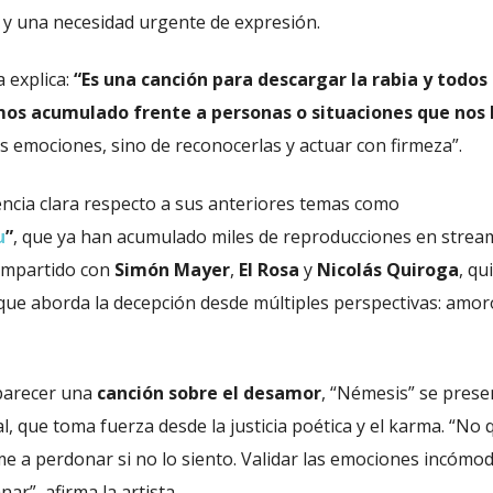
 y una necesidad urgente de expresión.
a explica:
“Es una canción para descargar la rabia y todos 
os acumulado frente a personas o situaciones que nos
s emociones, sino de reconocerlas y actuar con firmeza”.
encia clara respecto a sus anteriores temas como
u
”
, que ya han acumulado miles de reproducciones en strea
compartido con
Simón Mayer
,
El Rosa
y
Nicolás Quiroga
, qu
que aborda la decepción desde múltiples perspectivas: amor
parecer una
canción sobre el desamor
, “Némesis” se prese
, que toma fuerza desde la justicia poética y el karma. “No 
rme a perdonar si no lo siento. Validar las emociones incómo
ar”, afirma la artista.