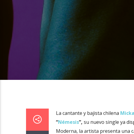
La cantante y bajista chilena
Mick
“
Némesis
”,
su nuevo single ya dis
Moderna, la artista presenta una c