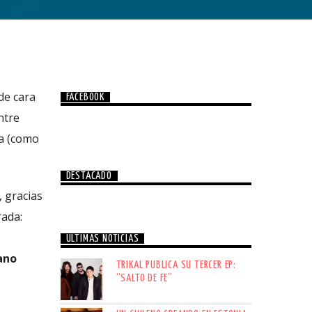
de cara
FACEBOOK
ntre
ta (como
DESTACADO
, gracias
rada:
ÚLTIMAS NOTICIAS
ano
TRIKAL PUBLICA SU TERCER EP:
“SALTO DE FE”