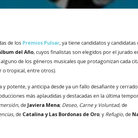
das de los
Premios Pulsar
, ya tiene candidatos y candidatas 
Álbum del Año
, cuyos finalistas son elegidos por el jurado e
alguno de los géneros musicales que protagonizan cada ci
 o tropical, entre otros).
y potente, y anticipa desde ya un fallo desafiante y cerrado
roducciones más aplaudidas y destacadas en la última tempo
mersión
, de
Javiera Mena
;
Deseo, Carne y Voluntad
, de
encias
, de
Catalina y Las Bordonas de Oro
; y
Refugio
, de
N