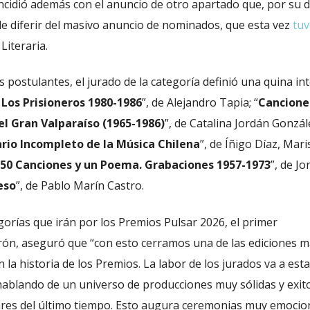
incidió además con el anuncio de otro apartado que, por su 
ele diferir del masivo anuncio de nominados, que esta vez
tuv
Literaria.
 postulantes, el jurado de la categoría definió una quina in
 Los Prisioneros 1980-1986
”, de Alejandro Tapia; “
Cancione
el Gran Valparaíso (1965-1986)
”, de Catalina Jordán Gonzál
ario Incompleto de la Música Chilena
”, de Íñigo Díaz, Mari
 150 Canciones y un Poema. Grabaciones 1957-1973
”, de Jo
eso
”, de Pablo Marín Castro.
gorías que irán por los Premios Pulsar 2026, el primer
rón, aseguró que “con esto cerramos una de las ediciones m
 la historia de los Premios. La labor de los jurados va a esta
hablando de un universo de producciones muy sólidas y exito
ares del último tiempo. Esto augura ceremonias muy emocio