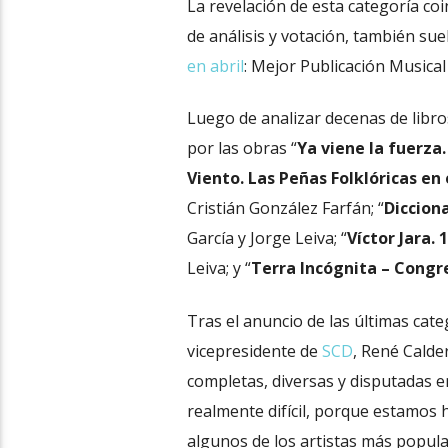
La revelación de esta categoría co
de análisis y votación, también su
en abril
: Mejor Publicación Musical 
Luego de analizar decenas de libros
por las obras “
Ya viene la fuerza.
Viento. Las Peñas Folklóricas en 
Cristián González Farfán; “
Diccion
García y Jorge Leiva; “
Víctor Jara.
Leiva; y “
Terra Incógnita – Congr
Tras el anuncio de las últimas cate
vicepresidente de
SCD
, René Calde
completas, diversas y disputadas en
realmente difícil, porque estamos 
algunos de los artistas más popul