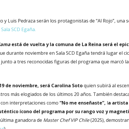
o y Luis Pedraza serán los protagonistas de “Al Rojo”, una s
n
Sala SCD Egaña.
Fama
está de vuelta y la comuna de La Reina será el epi
que durante noviembre en Sala SCD Egaña tendrá lugar el cicl
 junto a tres reconocidas figuras del programa que marcó l
l 19 de noviembre, será Carolina Soto
quien subirá al escen
stros más elogiados de los últimos 20 años. También destaca
 con interpretaciones como
“No me enseñaste”,
l
a artista
uténtico ícono del programa por su rango voz y magnet
 última ganadora de
Master Chef VIP Chile
(2025), demostra
uí
)