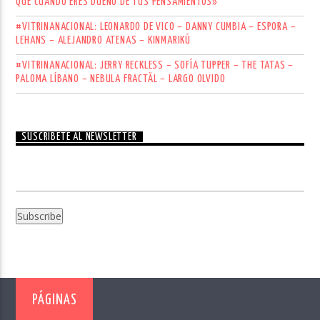
QUE CUANDO ERES DUEÑO DE TUS PENSAMIENTOS»
#VITRINANACIONAL: LEONARDO DE VICO – DANNY CUMBIA – ESPORA –
LEHANS – ALEJANDRO ATENAS – KINMARIKÚ
#VITRINANACIONAL: JERRY RECKLESS – SOFÍA TUPPER – THE TATAS –
PALOMA LÍBANO – NEBULA FRACTÄL – LARGO OLVIDO
SUSCRÍBETE AL NEWSLETTER
PÁGINAS