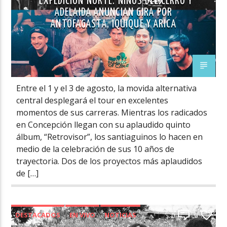
EXPEDICIÓN NORTE: NIÑOS DEL CERRO Y
ADELAIDA ANUNCIAN GIRA POR
ANTOFAGASTA, IQUIQUE Y ARICA
Entre el 1 y el 3 de agosto, la movida alternativa
central desplegará el tour en excelentes
momentos de sus carreras. Mientras los radicados
en Concepción llegan con su aplaudido quinto
álbum, “Retrovisor”, los santiaguinos lo hacen en
medio de la celebración de sus 10 años de
trayectoria. Dos de los proyectos más aplaudidos
de […]
DESTACADOS
EN VIVO
NOTICIAS
0
0