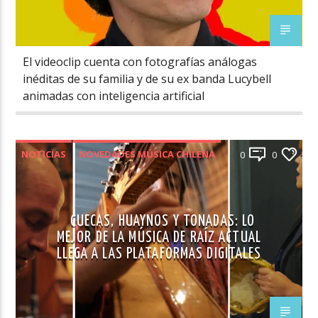
El videoclip cuenta con fotografías análogas
inéditas de su familia y de su ex banda Lucybell
animadas con inteligencia artificial
NOTICIAS
NOVEDADES MÚSICA CHILENA
0
0
CUECAS, HUAYNOS Y TONADAS: LO
MEJOR DE LA MÚSICA DE RAÍZ ACTUAL
LLEGA A LAS PLATAFORMAS DIGITALES