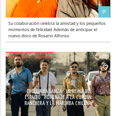
Su colaboración celebra la amistad y los pequeños
momentos de felicidad. Además de anticipar el
nuevo disco de Rosario Alfonso.
DESTACADOS
NOTICIAS
0
NOVEDADES MÚSICA CHILENA
0
PALERIMBA LANZA “LA REINA DEL
ESPACIO” HOMENAJE A LA CUMBIA
RANCHERA Y LA MARIMBA CHILENA