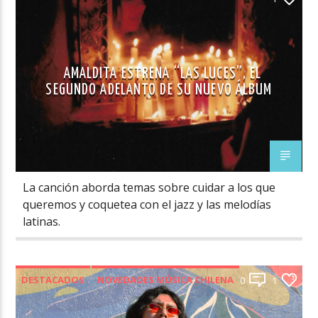
AMALDITA ESTRENA “LAS LUCES”, EL
SEGUNDO ADELANTO DE SU NUEVO ÁLBUM
La canción aborda temas sobre cuidar a los que
queremos y coquetea con el jazz y las melodías
latinas.
DESTACADOS
NOVEDADES MÚSICA CHILENA
0
1