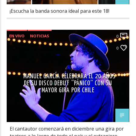
¡Escucha la banda sonora ideal para este 18!
EN VIVO
NOTICIAS
0
NOVEDADES MÚSICA CHILENA
0
MANUEL GARCÍA CELEBRARÁ EL 20 AÑOS
DE SU DISCO DEBUT “PÁNICO” CON SU
MAYOR GIRA POR CHILE
El cantautor comenzará en diciembre una gira por
teatros a lo largo de todo el país y el extranjero.