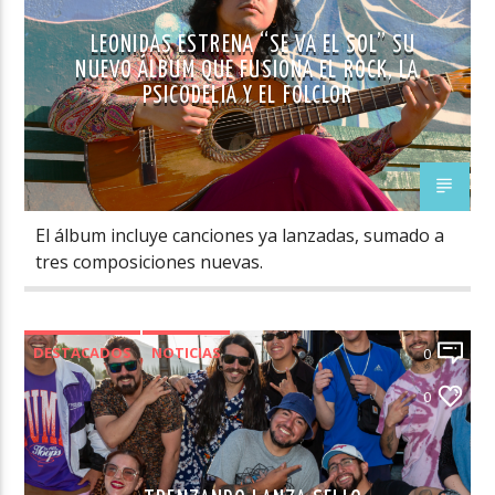
LEONIDAS ESTRENA “SE VA EL SOL” SU
NUEVO ÁLBUM QUE FUSIONA EL ROCK, LA
PSICODELIA Y EL FOLCLOR
El álbum incluye canciones ya lanzadas, sumado a
tres composiciones nuevas.
DESTACADOS
NOTICIAS
0
NOVEDADES MÚSICA CHILENA
0