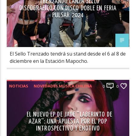
TRENZANDO LANZA SELLO
DISCOGRÁFICO CON DISCO DOBLE EN FERIA
PULSAR 2024
El Sello Trenzado tendrá su stand desde el 6 al 8 de
diciembre en la Estación Mapocho.
NOTICIAS
NOVEDADES MÚSICA CHILENA
0
0
EL NUEVO EP DE JADE “LABERINTO DE
AZAR”: UNA APUESTA POR EL POP
INTROSPECTIVO Y EMOTIVO