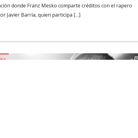
anción donde Franz Mesko comparte créditos con el rapero
r Javier Barría, quien participa […]
ENA
0
 DESCARGA “NO ENTIENDO”, PRIMER
DEL NUEVO ÁLBUM DE FRANZ MESKO