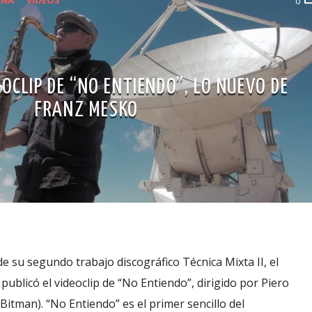
0
EOCLIP DE “NO ENTIENDO”, LO NUEVO DE
FRANZ MESKO
de su segundo trabajo discográfico Técnica Mixta II, el
ublicó el videoclip de “No Entiendo”, dirigido por Piero
itman). “No Entiendo” es el primer sencillo del