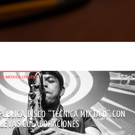
S MÚSICA CHILENA
0
UBLICA DISCO “TÉCNICA MIXTA II” CON
UEVAS COLABORACIONES