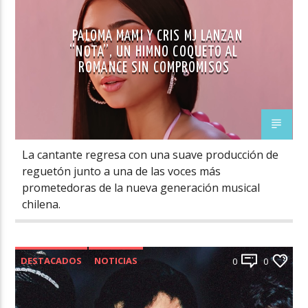
PALOMA MAMI Y CRIS MJ LANZAN
“NOTA”, UN HIMNO COQUETO AL
ROMANCE SIN COMPROMISOS
La cantante regresa con una suave producción de
reguetón junto a una de las voces más
prometedoras de la nueva generación musical
chilena.
DESTACADOS
NOTICIAS
0
0