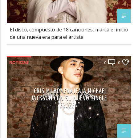
El disco, compuesto de 18 canciones, marca el inicio
de una nueva era para el artista
NOTICIAS
0
0
CRIS MJ HOMENAJEA A MICHAEL
JACKSON CON SU NUEVO SINGLE
“FROZEN”