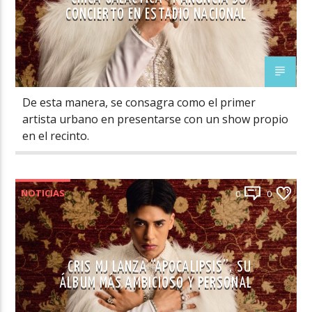
CONCIERTO EN ESTADIO NACIONAL
De esta manera, se consagra como el primer
artista urbano en presentarse con un show propio
en el recinto.
NOTICIAS
0
0
CRIS MJ LANZA “APOCALIPSIS”, SU
ÁLBUM MÁS AMBICIOSO Y PERSONAL