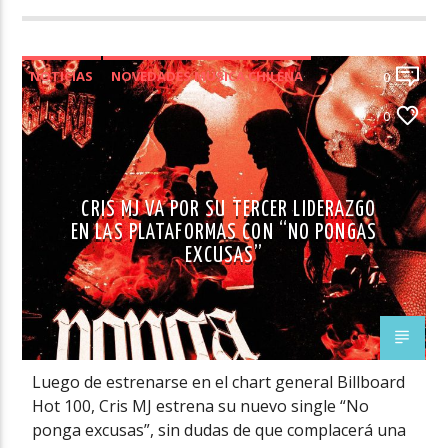
NOTICIAS
NOVEDADES MÚSICA CHILENA
0
VIDEOS
0
CRIS MJ VA POR SU TERCER LIDERAZGO
EN LAS PLATAFORMAS CON “NO PONGAS
EXCUSAS”
Luego de estrenarse en el chart general Billboard
Hot 100, Cris MJ estrena su nuevo single “No
ponga excusas”, sin dudas de que complacerá una