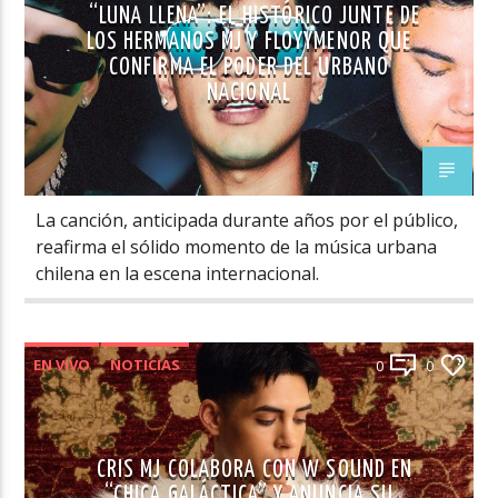
“LUNA LLENA”: EL HISTÓRICO JUNTE DE
LOS HERMANOS MJ Y FLOYYMENOR QUE
CONFIRMA EL PODER DEL URBANO
NACIONAL
La canción, anticipada durante años por el público,
reafirma el sólido momento de la música urbana
chilena en la escena internacional.
EN VIVO
NOTICIAS
0
0
CRIS MJ COLABORA CON W SOUND EN
“CHICA GALÁCTICA” Y ANUNCIA SU