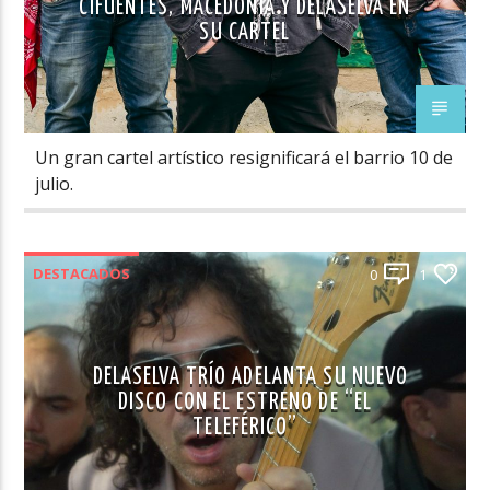
CIFUENTES, MACEDONIA Y DELASELVA EN
SU CARTEL
Un gran cartel artístico resignificará el barrio 10 de
julio.
DESTACADOS
0
1
DELASELVA TRÍO ADELANTA SU NUEVO
DISCO CON EL ESTRENO DE “EL
TELEFÉRICO”