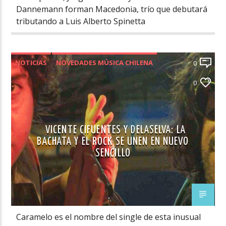
Dannemann forman Macedonia, trío que debutará
tributando a Luis Alberto Spinetta
NOTICIAS
NOVEDADES MÚSICA CHILENA
0
VIDEOS
0
VICENTE CIFUENTES Y DELASELVA: LA
BACHATA Y EL ROCK SE UNEN EN NUEVO
SENCILLO
Caramelo es el nombre del single de esta inusual