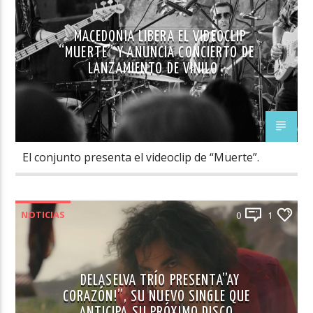
MACEDONIA LIBERA EL VIDEOCLIP
“MUERTE” Y ANUNCIA CONCIERTO DE
LANZAMIENTO DE VINILO
El conjunto presenta el videoclip de “Muerte”.
NOTICIAS
0
1
DELASELVA TRÍO PRESENTA”AY
CORAZÓN!”, SU NUEVO SINGLE QUE
ANTICIPA SU PRÓXIMO DISCO