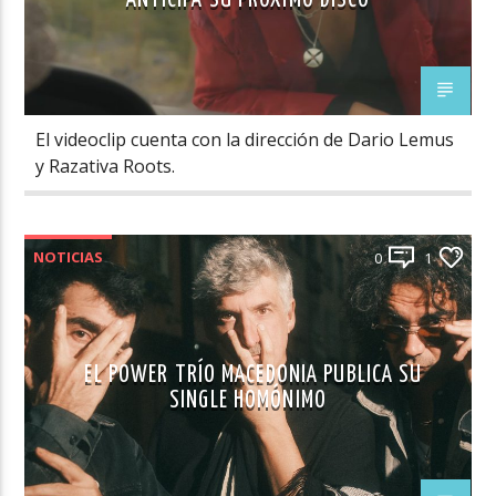
El videoclip cuenta con la dirección de Dario Lemus
y Razativa Roots.
NOTICIAS
0
1
EL POWER TRÍO MACEDONIA PUBLICA SU
SINGLE HOMÓNIMO