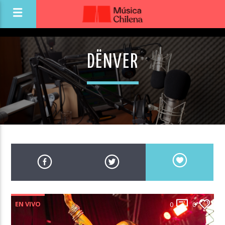
DËNVER
EN VIVO
0
0