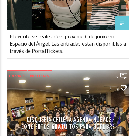
El evento se realizará el próximo 6 de junio en
Espacio del Ángel. Las entradas están disponibles a
través de PortalTickets.
EN VIVO
NOTICIAS
0
NOVEDADES MÚSICA CHILENA
0
DISQUERÍA CHILENA AGENDA NUEVOS
CONCIERTOS GRATUITOS PARA OCTUBRE