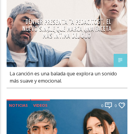
DËNVER PRESENTA “A PEDACITOS”, EL
NUEVO SINGLE QUE MARCA UNA FACETA
MÁS ÍNTIMA DEL DÚO
La canción es una balada que explora un sonido
más suave y emocional.
NOTICIAS
VIDEOS
0
0