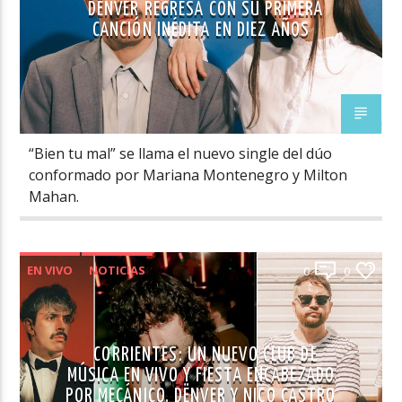
DËNVER REGRESA CON SU PRIMERA
CANCIÓN INÉDITA EN DIEZ AÑOS
“Bien tu mal” se llama el nuevo single del dúo
conformado por Mariana Montenegro y Milton
Mahan.
EN VIVO
NOTICIAS
0
0
CORRIENTES: UN NUEVO CLUB DE
MÚSICA EN VIVO Y FIESTA ENCABEZADO
POR MECÁNICO, DËNVER Y NICO CASTRO