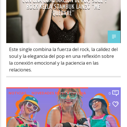
CON UNA COMBINACIÓN DE POP, SOUL Y
ROCK KELLA STAMBUK LANZÓ “ME
QUEDARÉ”
Este single combina la fuerza del rock, la calidez del
soul y la elegancia del pop en una reflexión sobre
la conexión emocional y la paciencia en las
relaciones.
NOTICIAS
NOVEDADES MÚSICA CHILENA
0
VIDEOS
2