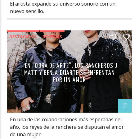
El artista expande su universo sonoro con un
nuevo sencillo.
DESTACADOS
NOTICIAS
0
0
EN “OBRA DE ARTE”, LOS RANCHEROS J
MATT Y BENJA DUARTE SE ENFRENTAN
POR UN AMOR
En una de las colaboraciones más esperadas del
año, los reyes de la ranchera se disputan el amor
de una mujer.