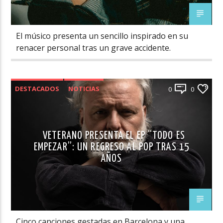
El músico presenta un sencillo inspirado en su
renacer personal tras un grave accidente.
DESTACADOS
NOTICIAS
0
0
VETERANO PRESENTA EL EP “TODO ES
EMPEZAR”: UN REGRESO AL POP TRAS 15
AÑOS
Cinco canciones gestadas en Barcelona y una