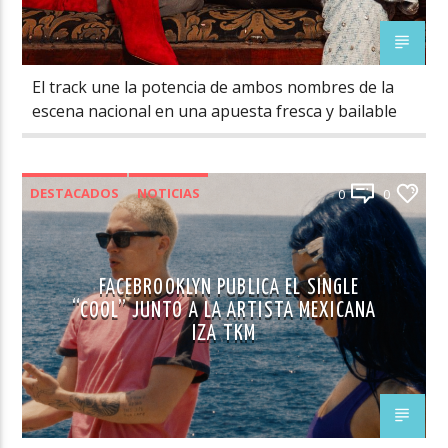
El track une la potencia de ambos nombres de la
escena nacional en una apuesta fresca y bailable
DESTACADOS
NOTICIAS
0
0
FACEBROOKLYN PUBLICA EL SINGLE
“COOL” JUNTO A LA ARTISTA MEXICANA
IZA TKM