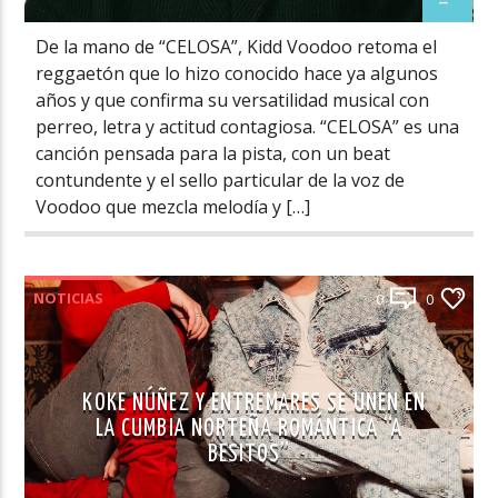
De la mano de “CELOSA”, Kidd Voodoo retoma el
reggaetón que lo hizo conocido hace ya algunos
años y que confirma su versatilidad musical con
perreo, letra y actitud contagiosa. “CELOSA” es una
canción pensada para la pista, con un beat
contundente y el sello particular de la voz de
Voodoo que mezcla melodía y […]
NOTICIAS
0
0
KOKE NÚÑEZ Y ENTREMARES SE UNEN EN
LA CUMBIA NORTEÑA ROMÁNTICA “A
BESITOS”