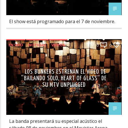
El show está programado para el 7 de noviembre.
EN VIVO
NOTICIAS
VIDEOS
0
0
LOS BUNKERS ESTRENAN EL VIDEO DE
“BAILANDO SOLO, HEART OF GLASS” DE
SU MTV UNPLUGGED
La banda presentará su especial acústico el
sábado 08 de noviembre en el Movistar Arena.