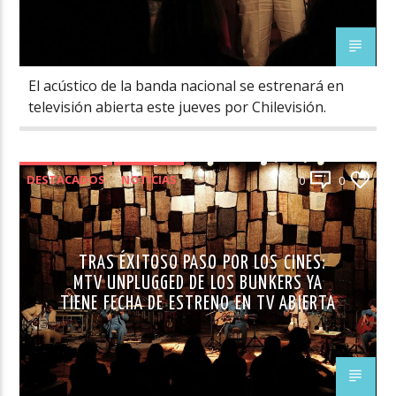
El acústico de la banda nacional se estrenará en
televisión abierta este jueves por Chilevisión.
DESTACADOS
NOTICIAS
0
0
TRAS ÉXITOSO PASO POR LOS CINES:
MTV UNPLUGGED DE LOS BUNKERS YA
TIENE FECHA DE ESTRENO EN TV ABIERTA