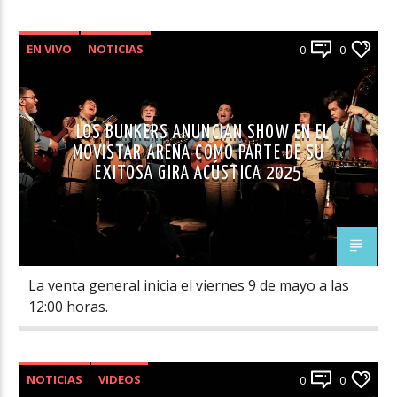
EN VIVO
NOTICIAS
0
0
LOS BUNKERS ANUNCIAN SHOW EN EL
MOVISTAR ARENA COMO PARTE DE SU
EXITOSA GIRA ACÚSTICA 2025
La venta general inicia el viernes 9 de mayo a las
12:00 horas.
NOTICIAS
VIDEOS
0
0