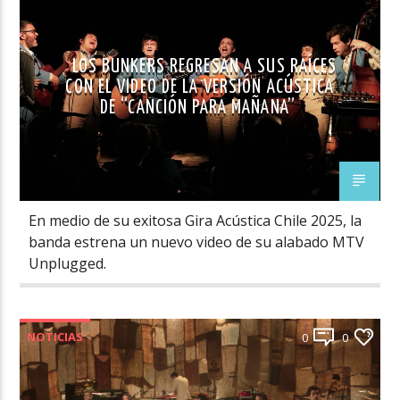
LOS BUNKERS REGRESAN A SUS RAÍCES
CON EL VIDEO DE LA VERSIÓN ACÚSTICA
DE “CANCIÓN PARA MAÑANA”
En medio de su exitosa Gira Acústica Chile 2025, la
banda estrena un nuevo video de su alabado MTV
Unplugged.
NOTICIAS
0
0