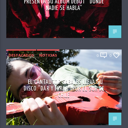
PRESENTA SU ÁLBUM DEBUT “DONDE
NADIE SE HABLA”
DESTACADOS
NOTICIAS
0
0
EL CANTAUTOR SABALES LLEVA SU
DISCO “DAR Y MIRAR” POR EL SUR DE
CHILE