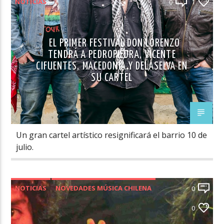
NOTICIAS
0
1
EL PRIMER FESTIVAL DON LORENZO
TENDRÁ A PEDROPIEDRA, VICENTE
CIFUENTES, MACEDONIA Y DELASELVA EN
SU CARTEL
Un gran cartel artístico resignificará el barrio 10 de
julio.
NOTICIAS
NOVEDADES MÚSICA CHILENA
0
VIDEOS
0