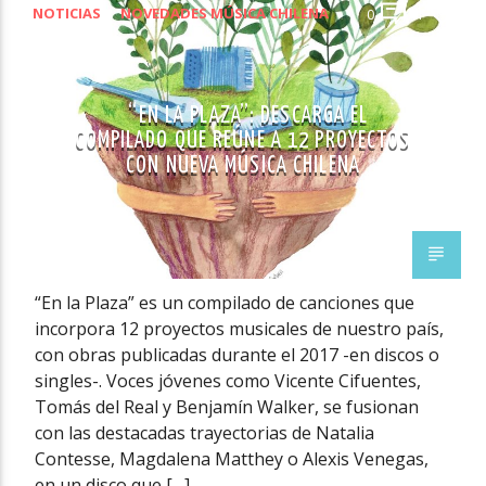
NOTICIAS
NOVEDADES MÚSICA CHILENA
0
1
“EN LA PLAZA”: DESCARGA EL
COMPILADO QUE REÚNE A 12 PROYECTOS
CON NUEVA MÚSICA CHILENA
“En la Plaza” es un compilado de canciones que
incorpora 12 proyectos musicales de nuestro país,
con obras publicadas durante el 2017 -en discos o
singles-. Voces jóvenes como Vicente Cifuentes,
Tomás del Real y Benjamín Walker, se fusionan
con las destacadas trayectorias de Natalia
Contesse, Magdalena Matthey o Alexis Venegas,
en un disco que […]