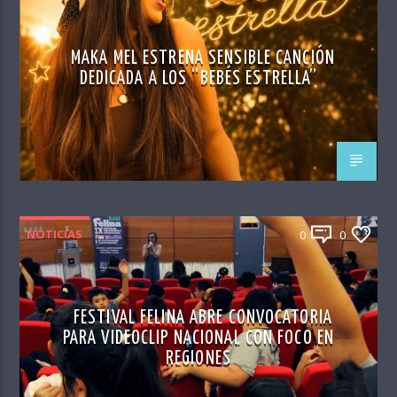
MAKA MEL ESTRENA SENSIBLE CANCIÓN
DEDICADA A LOS “BEBÉS ESTRELLA”
NOTICIAS
0
0
FESTIVAL FELINA ABRE CONVOCATORIA
PARA VIDEOCLIP NACIONAL CON FOCO EN
REGIONES