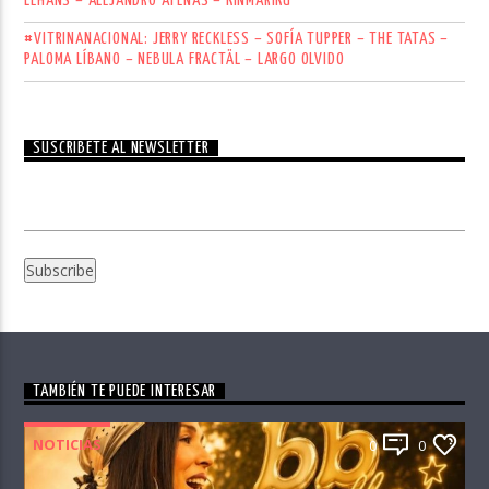
LEHANS – ALEJANDRO ATENAS – KINMARIKÚ
#VITRINANACIONAL: JERRY RECKLESS – SOFÍA TUPPER – THE TATAS –
PALOMA LÍBANO – NEBULA FRACTÄL – LARGO OLVIDO
SUSCRÍBETE AL NEWSLETTER
TAMBIÉN TE PUEDE INTERESAR
NOTICIAS
0
0