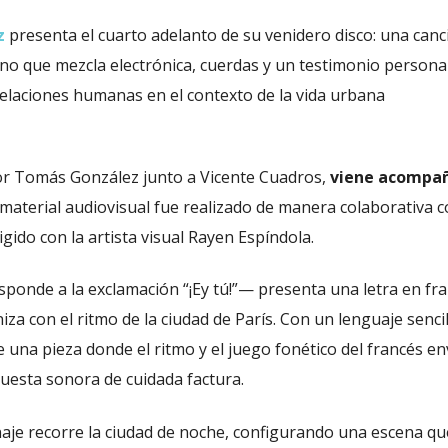
z
presenta el cuarto adelanto de su venidero disco: una canc
ano que mezcla electrónica, cuerdas y un testimonio persona
relaciones humanas en el contexto de la vida urbana
or Tomás González junto a Vicente Cuadros,
viene acompa
l material audiovisual fue realizado de manera colaborativa 
igido con la artista visual Rayen Espíndola.
ponde a la exclamación “¡Ey tú!”— presenta una letra en fr
a con el ritmo de la ciudad de París. Con un lenguaje sencil
e una pieza donde el ritmo y el juego fonético del francés e
uesta sonora de cuidada factura.
onaje recorre la ciudad de noche, configurando una escena qu